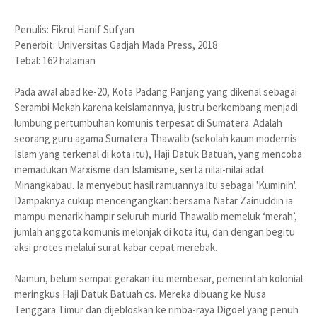
Penulis: Fikrul Hanif Sufyan
Penerbit: Universitas Gadjah Mada Press, 2018
Tebal: 162 halaman
Pada awal abad ke-20, Kota Padang Panjang yang dikenal sebagai
Serambi Mekah karena keislamannya, justru berkembang menjadi
lumbung pertumbuhan komunis terpesat di Sumatera. Adalah
seorang guru agama Sumatera Thawalib (sekolah kaum modernis
Islam yang terkenal di kota itu), Haji Datuk Batuah, yang mencoba
memadukan Marxisme dan Islamisme, serta nilai-nilai adat
Minangkabau. Ia menyebut hasil ramuannya itu sebagai 'Kuminih'.
Dampaknya cukup mencengangkan: bersama Natar Zainuddin ia
mampu menarik hampir seluruh murid Thawalib memeluk ‘merah’,
jumlah anggota komunis melonjak di kota itu, dan dengan begitu
aksi protes melalui surat kabar cepat merebak.
Namun, belum sempat gerakan itu membesar, pemerintah kolonial
meringkus Haji Datuk Batuah cs. Mereka dibuang ke Nusa
Tenggara Timur dan dijebloskan ke rimba-raya Digoel yang penuh