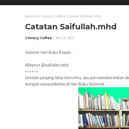
Beranda
Literacy Coffee
Catatan Saifullah.mhd
Catatan Saifullah.mhd
Lteracy Coffee
Mei 19, 2021
Selamat Hari Buku Kawan...
#Repost @saifullah.mhd
• • • • • •
Setelah panjang lebar bercerita, aku pun memberanikan dir
menjadi narasumberku di Hari Buku Nasional.