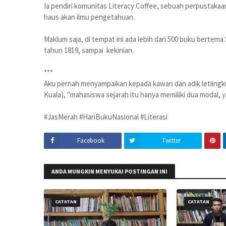
Ia pendiri komunitas Literacy Coffee, sebuah perpustaka
haus akan ilmu pengetahuan.
Maklum saja, di tempat ini ada lebih dari 500 buku bertema
tahun 1819, sampai kekinian.
***
Aku pernah menyampaikan kepada kawan dan adik letiingku
Kuala), "mahasiswa sejarah itu hanya memiliki dua modal, 
#JasMerah #HariBukuNasional #Literasi
Facebook
Twitter
ANDA MUNGKIN MENYUKAI POSTINGAN INI
CATATAN
CATATAN