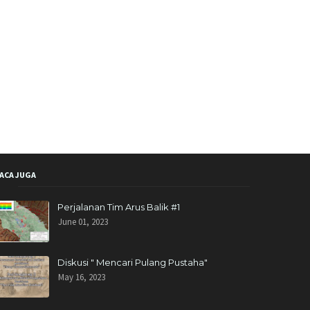
ACA JUGA
Perjalanan Tim Arus Balik #1
June 01, 2023
Diskusi " Mencari Pulang Pustaha"
May 16, 2023