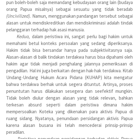
pun boleh-boleh saja memandang kebudayaan orang lain (budaya
orang Papua misalnya) sebagai sesuatu yang tidak beradab
(Uncivilized).
Namun, menggunakan pandangan tersebut sebagai
alasan untuk mendiskreditkan dan mendiskriminasi adalah tindak
pelanggaran terhadap hak asasi manusia.
Kedua,
dalam peristiwa ini, sangat perlu bagi hakim untuk
memahami betul konteks persoalan yang sedang diperiksanya.
Hakim tidak bisa bersandar hanya pada subjektivitasnya saja.
Alasan-alasan di balik tindakan terdakwa harus bisa dipahami oleh
hakim agar tidak menjadi penghalang jalannya pemeriksaan di
pengadilan. Hal ini juga berkaitan dengan hak-hak terdakwa. Kitab
Undang-Undang Hukum Acara Pidana (KUHAP) kita mengatur
bahwa terdakwa berhak untuk segera dituntut. Artinya, proses
penuntutan harus dilakukan sesegera dan seefektif mungkin.
Tidak boleh diulur dengan alasan yang tidak relevan, bahkan
terkesan absurd seperti dalam peristiwa dimana hakim
mempersoalkan Koteka yang dikenakan para aktivis Papua di
ruang sidang. Nyatanya, penundaan persidangan aktivis Papua
karena alasan busana ini telah mencederai prinsip-prinsip
peradilan.
Peristiwa penundaan persidangan terhadap aktivis Papua