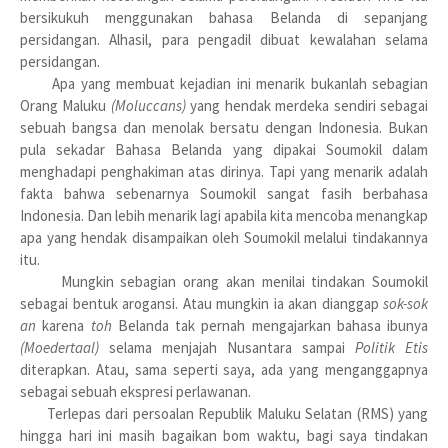
bersikukuh menggunakan bahasa Belanda di sepanjang
persidangan. Alhasil, para pengadil dibuat kewalahan selama
persidangan.
Apa yang membuat kejadian ini menarik bukanlah sebagian
Orang Maluku
(Moluccans)
yang hendak merdeka sendiri sebagai
sebuah bangsa dan menolak bersatu dengan Indonesia. Bukan
pula sekadar Bahasa Belanda yang dipakai Soumokil dalam
menghadapi penghakiman atas dirinya. Tapi yang menarik adalah
fakta bahwa sebenarnya Soumokil sangat fasih berbahasa
Indonesia. Dan lebih menarik lagi apabila kita mencoba menangkap
apa yang hendak disampaikan oleh Soumokil melalui tindakannya
itu.
Mungkin sebagian orang akan menilai tindakan Soumokil
sebagai bentuk arogansi. Atau mungkin ia akan dianggap
sok-sok
an
karena
toh
Belanda tak pernah mengajarkan bahasa ibunya
(Moedertaal)
selama menjajah Nusantara sampai
Politik Etis
diterapkan. Atau, sama seperti saya, ada yang menganggapnya
sebagai sebuah ekspresi perlawanan.
Terlepas dari persoalan Republik Maluku Selatan (RMS) yang
hingga hari ini masih bagaikan bom waktu, bagi saya tindakan