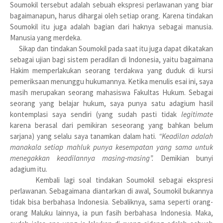
Soumokil tersebut adalah sebuah ekspresi perlawanan yang biar
bagaimanapun, harus dihargai oleh setiap orang. Karena tindakan
Soumokil itu juga adalah bagian dari haknya sebagai manusia.
Manusia yang merdeka.
Sikap dan tindakan Soumokil pada saat itu juga dapat dikatakan
sebagai ujian bagi sistem peradilan di Indonesia, yaitu bagaimana
Hakim memperlakukan seorang terdakwa yang duduk di kursi
pemeriksaan menunggu hukumannya. Ketika menulis esai ini, saya
masih merupakan seorang mahasiswa Fakultas Hukum. Sebagai
seorang yang belajar hukum, saya punya satu adagium hasil
kontemplasi saya sendiri (yang sudah pasti tidak
legitimate
karena berasal dari pemikiran seseorang yang bahkan belum
sarjana) yang selalu saya tanamkan dalam hati.
“Keadilan adalah
manakala setiap mahluk punya kesempatan yang sama untuk
menegakkan keadilannya masing-masing”.
Demikian bunyi
adagium itu.
Kembali lagi soal tindakan Soumokil sebagai ekspresi
perlawanan. Sebagaimana diantarkan di awal, Soumokil bukannya
tidak bisa berbahasa Indonesia. Sebaliknya, sama seperti orang-
orang Maluku lainnya, ia pun fasih berbahasa Indonesia. Maka,