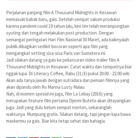
Perjalanan panjang film A Thousand Midnights in Kesawan
memasuki babak baru, gais. Setelah sempat vakum produksi
karena pandemi covid 19 tahun lalu, kini tim telah merampungkan
syuting dan tengah melakukan post production. Dengan
semangat peringatan Hari Film Nasional 30 Maret, ada baiknyalah
publik dibagikan sedikit bocoran seperti apa film yang
mengangkat setting sisa-sisa Paris van Sumatera ini.
Jadi silakan datang ya gais ke peluncuran video trailer film A
Thousand Midnights in Kesawan. Catat waktu dan tempatnya biar
nggak lupa. Di Literacy Coffee, Rabu (31/3) pukul 20.00 - 22.00 wib.
Akan ada tanya jawab dengan sutradara dan pemain filmnya yang
akan dipandu oleh Ro Manna Lusty Malau.
Nah, di momen spesial ini juga, film La Lebay (2016) yang
merupakan feature film pertama Djenni Buteto akan ditayangkan
juga. Jadi yang dulu belum sempat nonton, sekaranglah
waktunya. Mumpung gratis. Silakan datang, tapi jangan lupa bawa
maskermu ya gais. Biar kita tetap sehat dan bahagia.